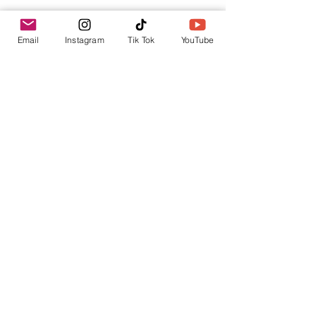
Tu punto de información.
Email
Instagram
Tik Tok
YouTube
contacto@envica.ar
Seguí informado,
pronto te enviaremos
noticias por correo.
Ingresa tu correo electrónico
Enviar