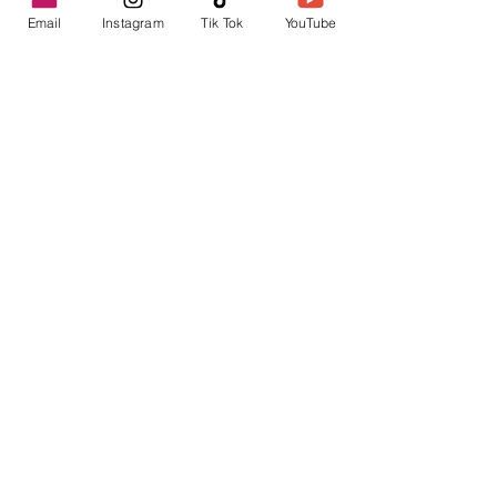
Email
Instagram
Tik Tok
YouTube
contacto@envica.ar
Seguí informado,
pronto te enviaremos
noticias por correo.
Ingresa tu correo electrónico
Enviar