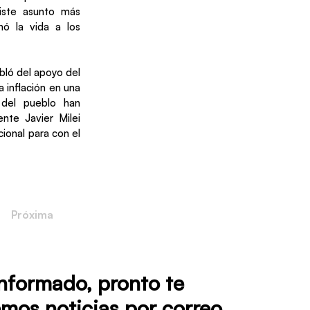
xiste asunto más
nó la vida a los
abló del apoyo del
a inflación en una
 del pueblo han
nte Javier Milei
ional para con el
Próxima
informado, pronto te
mos noticias por correo.