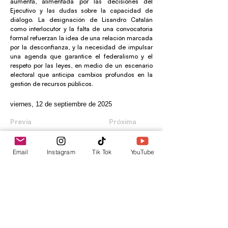
aumenta, alimentada por las decisiones del
Ejecutivo y las dudas sobre la capacidad de
diálogo. La designación de Lisandro Catalán
como interlocutor y la falta de una convocatoria
formal refuerzan la idea de una relación marcada
por la desconfianza, y la necesidad de impulsar
una agenda que garantice el federalismo y el
respeto por las leyes, en medio de un escenario
electoral que anticipa cambios profundos en la
gestión de recursos públicos.
viernes, 12 de septiembre de 2025
Previa
Próxima
Email
Instagram
Tik Tok
YouTube
envica
Tu punto de información.
contacto@envica.ar