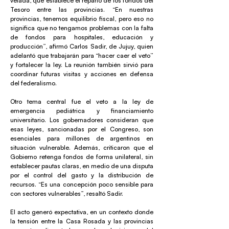
vetada, que establece el reparto de los fondos del
Tesoro entre las provincias. “En nuestras
provincias, tenemos equilibrio fiscal, pero eso no
significa que no tengamos problemas con la falta
de fondos para hospitales, educación y
producción”, afirmó Carlos Sadir, de Jujuy, quien
adelantó que trabajarán para “hacer caer el veto”
y fortalecer la ley. La reunión también sirvió para
coordinar futuras visitas y acciones en defensa
del federalismo.
Otro tema central fue el veto a la ley de
emergencia pediátrica y financiamiento
universitario. Los gobernadores consideran que
esas leyes, sancionadas por el Congreso, son
esenciales para millones de argentinos en
situación vulnerable. Además, criticaron que el
Gobierno retenga fondos de forma unilateral, sin
establecer pautas claras, en medio de una disputa
por el control del gasto y la distribución de
recursos. “Es una concepción poco sensible para
con sectores vulnerables”, resaltó Sadir.
El acto generó expectativa, en un contexto donde
la tensión entre la Casa Rosada y las provincias