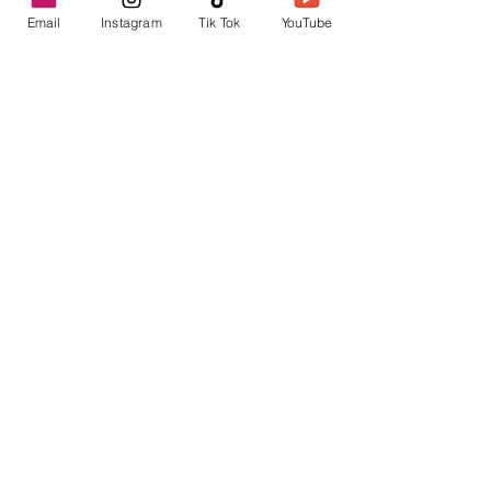
Email
Instagram
Tik Tok
YouTube
contacto@envica.ar
Seguí informado,
pronto te enviaremos
noticias por correo.
Ingresa tu correo electrónico
Enviar