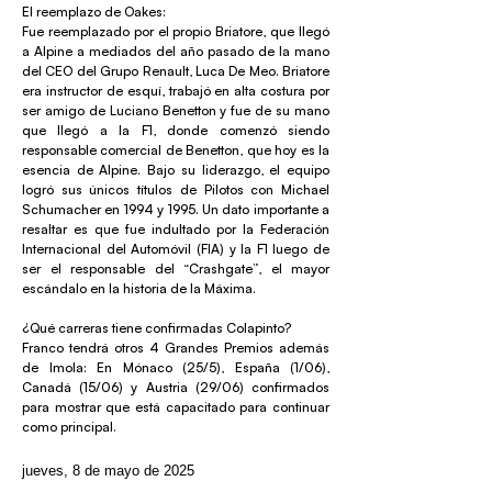
El reemplazo de Oakes:
Fue reemplazado por el propio Briatore, que llegó
a Alpine a mediados del año pasado de la mano
del CEO del Grupo Renault, Luca De Meo. Briatore
era instructor de esquí, trabajó en alta costura por
ser amigo de Luciano Benetton y fue de su mano
que llegó a la F1, donde comenzó siendo
responsable comercial de Benetton, que hoy es la
esencia de Alpine. Bajo su liderazgo, el equipo
logró sus únicos títulos de Pilotos con Michael
Schumacher en 1994 y 1995. Un dato importante a
resaltar es que fue indultado por la Federación
Internacional del Automóvil (FIA) y la F1 luego de
ser el responsable del “Crashgate”, el mayor
escándalo en la historia de la Máxima.
¿Qué carreras tiene confirmadas Colapinto?
Franco tendrá otros 4 Grandes Premios además
de Imola: En Mónaco (25/5), España (1/06),
Canadá (15/06) y Austria (29/06) confirmados
para mostrar que está capacitado para continuar
como principal.
jueves, 8 de mayo de 2025