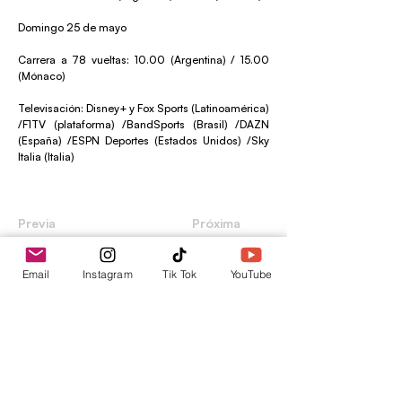
Domingo 25 de mayo
Carrera a 78 vueltas: 10.00 (Argentina) / 15.00
(Mónaco)
Televisación: Disney+ y Fox Sports (Latinoamérica)
/F1TV (plataforma) /BandSports (Brasil) /DAZN
(España) /ESPN Deportes (Estados Unidos) /Sky
Italia (Italia)
Previa
Próxima
Email
Instagram
Tik Tok
YouTube
envica
Tu punto de información.
contacto@envica.ar