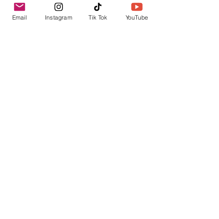
Email
Instagram
Tik Tok
YouTube
contacto@envica.ar
Seguí informado,
pronto te enviaremos
noticias por correo.
Ingresa tu correo electrónico
Enviar