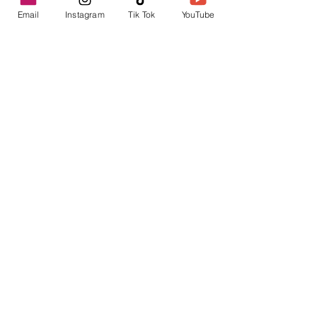
Email
Instagram
Tik Tok
YouTube
contacto@envica.ar
Seguí informado,
pronto te enviaremos
noticias por correo.
Ingresa tu correo electrónico
Enviar