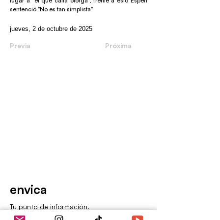
lugar a "el que calla otorga", frente a esto Espert
sentenció "No es tan simplista"
jueves, 2 de octubre de 2025
Previa
Próxima
envica
Tu punto de información.