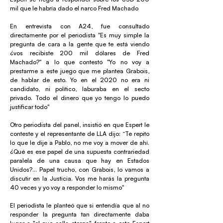
mil que le habría dado el narco Fred Machado
En entrevista con A24, fue consultado
directamente por el periodista "Es muy simple la
pregunta de cara a la gente que te está viendo
¿vos recibiste 200 mil dólares de Fred
Machado?" a lo que contestó "Yo no voy a
prestarme a este juego que me plantea Grabois,
de hablar de esto. Yo en el 2020 no era ni
candidato, ni político, laburaba en el secto
privado. Todo el dinero que yo tengo lo puedo
justificar todo"
Otro periodista del panel, insistió en que Espert le
conteste y el representante de LLA dijo: “Te repito
lo que le dije a Pablo, no me voy a mover de ahí.
¿Qué es ese papel de una supuesta contrariedad
paralela de una causa que hay en Estados
Unidos?... Papel trucho, con Grabois, lo vamos a
discutir en la Justicia. Vos me harás la pregunta
40 veces y yo voy a responder lo mismo"
El periodista le planteó que si entendía que al no
responder la pregunta tan directamente daba