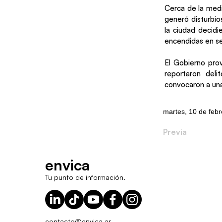
Cerca de la medi
generó disturbio
la ciudad decidi
encendidas en se
El Gobierno prov
reportaron deli
convocaron a una
martes, 10 de feb
Previa
envica
Tu punto de información.
contacto@envica.ar