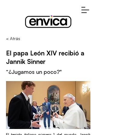
< Atrás
El papa León XIV recibió a
Jannik Sinner
“¿Jugamos un poco?"
El tenista italiano número 1 del mundo, Jannik