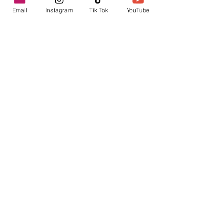
Email
Instagram
Tik Tok
YouTube
contacto@envica.ar
Seguí informado,
pronto te enviaremos
noticias por correo.
Ingresa tu correo electrónico
Enviar