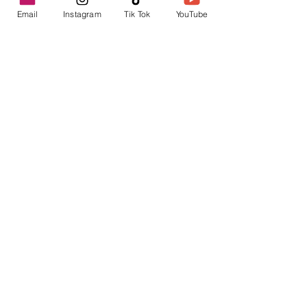
Email
Instagram
Tik Tok
YouTube
contacto@envica.ar
Seguí informado,
pronto te enviaremos
noticias por correo.
Ingresa tu correo electrónico
Enviar