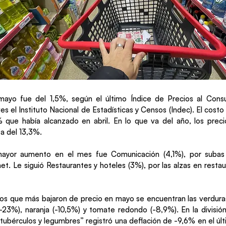
 mayo fue del 1,5%, según el último Índice de Precios al Cons
es el Instituto Nacional de Estadísticas y Censos (Indec). El cost
% que había alcanzado en abril. En lo que va del año, los prec
za del 13,3%.
mayor aumento en el mes fue Comunicación (4,1%), por subas
net. Le siguió Restaurantes y hoteles (3%), por las alzas en rest
tos que más bajaron de precio en mayo se encuentran las verdu
(-23%), naranja (-10,5%) y tomate redondo (-8,9%). En la división
 tubérculos y legumbres” registró una deflación de -9,6% en el últ