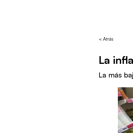
< Atrás
La inf
La más ba