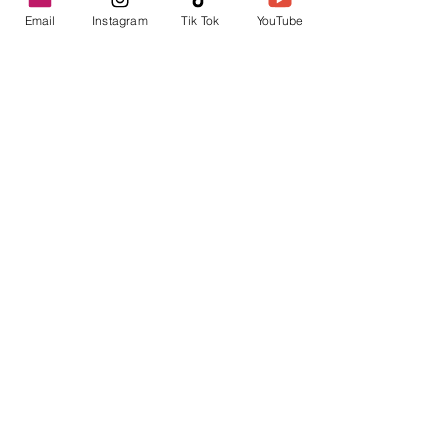
Email
Instagram
Tik Tok
YouTube
contacto@envica.ar
Seguí informado,
pronto te enviaremos
noticias por correo.
Ingresa tu correo electrónico
Enviar