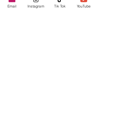
Email
Instagram
Tik Tok
YouTube
contacto@envica.ar
Seguí informado,
pronto te enviaremos
noticias por correo.
Ingresa tu correo electrónico
Enviar