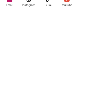
Email
Instagram
Tik Tok
YouTube
contacto@envica.ar
Seguí informado,
pronto te enviaremos
noticias por correo.
Ingresa tu correo electrónico
Enviar