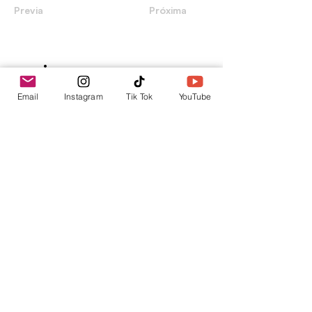
Previa
Próxima
envica
Tu punto de información.
Email
Instagram
Tik Tok
YouTube
contacto@envica.ar
Seguí informado,
pronto te enviaremos
noticias por correo.
Ingresa tu correo electrónico