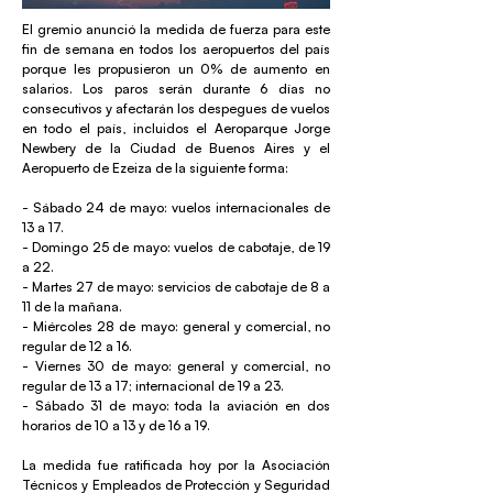
El gremio anunció la medida de fuerza para este
fin de semana en todos los aeropuertos del país
porque les propusieron un 0% de aumento en
salarios. Los paros serán durante 6 días no
consecutivos y afectarán los despegues de vuelos
en todo el país, incluidos el Aeroparque Jorge
Newbery de la Ciudad de Buenos Aires y el
Aeropuerto de Ezeiza de la siguiente forma:
- Sábado 24 de mayo: vuelos internacionales de
13 a 17.
- Domingo 25 de mayo: vuelos de cabotaje, de 19
a 22.
- Martes 27 de mayo: servicios de cabotaje de 8 a
11 de la mañana.
- Miércoles 28 de mayo: general y comercial, no
regular de 12 a 16.
- Viernes 30 de mayo: general y comercial, no
regular de 13 a 17; internacional de 19 a 23.
- Sábado 31 de mayo: toda la aviación en dos
horarios de 10 a 13 y de 16 a 19.
La medida fue ratificada hoy por la Asociación
Técnicos y Empleados de Protección y Seguridad