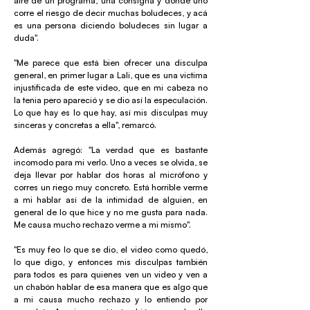
aire de un programa, una consigna y donde uno
corre el riesgo de decir muchas boludeces, y acá
es una persona diciendo boludeces sin lugar a
duda".
"Me parece que está bien ofrecer una disculpa
general, en primer lugar a Lali, que es una victima
injustificada de este video, que en mi cabeza no
la tenia pero apareció y se dio así la especulación.
Lo que hay es lo que hay, así mis disculpas muy
sinceras y concretas a ella", remarcó.
Además agregó: "La verdad que es bastante
incomodo para mi verlo. Uno a veces se olvida, se
deja llevar por hablar dos horas al micrófono y
corres un riego muy concreto. Está horrible verme
a mi hablar así de la intimidad de alguien, en
general de lo que hice y no me gusta para nada.
Me causa mucho rechazo verme a mi mismo".
"Es muy feo lo que se dio, el video como quedó,
lo que digo, y entonces mis disculpas también
para todos es para quienes ven un video y ven a
un chabón hablar de esa manera que es algo que
a mi causa mucho rechazo y lo entiendo por