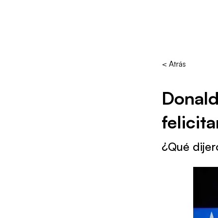
< Atrás
Donald
felicit
¿Qué dije