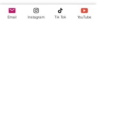
Tu punto de información.
Email
Instagram
Tik Tok
YouTube
contacto@envica.ar
Seguí informado,
pronto te enviaremos
noticias por correo.
Ingresa tu correo electrónico
Enviar