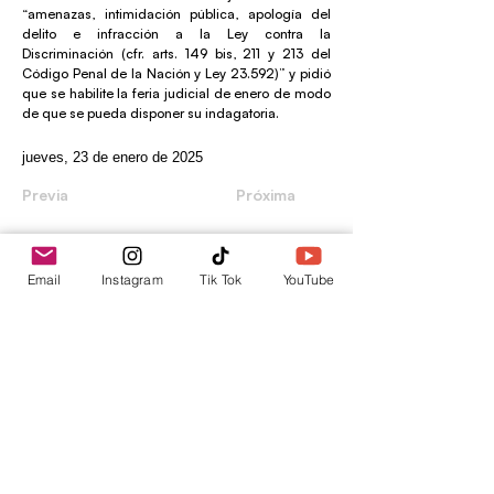
“amenazas, intimidación pública, apología del
delito e infracción a la Ley contra la
Discriminación (cfr. arts. 149 bis, 211 y 213 del
Código Penal de la Nación y Ley 23.592)” y pidió
que se habilite la feria judicial de enero de modo
de que se pueda disponer su indagatoria.
jueves, 23 de enero de 2025
Previa
Próxima
Email
Instagram
Tik Tok
YouTube
envica
Tu punto de información.
contacto@envica.ar