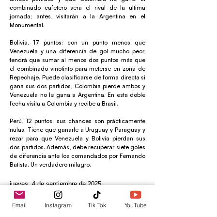
combinado cafetero será el rival de la última
jornada; antes, visitarán a la Argentina en el
Monumental.
Bolivia, 17 puntos: con un punto menos que
Venezuela y una diferencia de gol mucho peor,
tendrá que sumar al menos dos puntos más que
el combinado vinotinto para meterse en zona de
Repechaje. Puede clasificarse de forma directa si
gana sus dos partidos, Colombia pierde ambos y
Venezuela no le gana a Argentina. En esta doble
fecha visita a Colombia y recibe a Brasil.
Perú, 12 puntos: sus chances son prácticamente
nulas. Tiene que ganarle a Uruguay y Paraguay y
rezar para que Venezuela y Bolivia pierdan sus
dos partidos. Además, debe recuperar siete goles
de diferencia ante los comandados por Fernando
Batista. Un verdadero milagro.
jueves, 4 de septiembre de 2025
Previa
Próxima
Email
Instagram
Tik Tok
YouTube