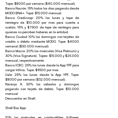
Tope: $8000 por semana ($40.000 mensual).
Banco Nación: 15% todos los días pagando desde
MODO BNA+. Tope: $15.000 mensual.
Banco Credicoop: 20% los lunes y tope de
reintegro de $10.000 por mes para cuenta a
sueldo. 15% y $7500 de tope de reintegro para
quienes no perciben haberes en la entidad.
Banco Ciudad: 10% los domingos con tarjetas de
crédito o débito mediante MODO. Tope: $4000
semanal ($30.000 mensual).
Banco Macro: 20% los miércoles (Visa Platinum) y
30% (Visa Signature). Topes: $15.000 y $25.000
mensual, respectivamente.
Banco ICBC: 25% los lunes desde la App YPF para
cargar Infinia. Tope: $9500 por mes.
Ualá: 25% los lunes desde la App YPF. Tope:
$8000 por semana ($32.000 mensual).
Naranja X: 30% los sábados y domingos
pagando con tarjeta de débito. Tope: $10.000
mensual
Descuentos en Shell:
Shell Box App:
10% los miércoles en combustibles V-Power.