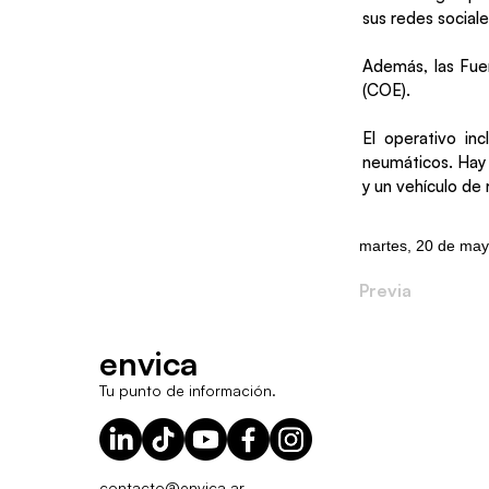
sus redes sociale
Además, las Fu
(COE).
El operativo inc
neumáticos. Hay 
y un vehículo de
martes, 20 de ma
Previa
envica
Tu punto de información.
contacto@envica.ar