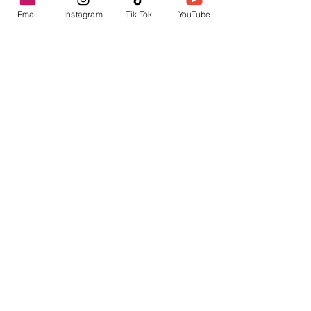
Email
Instagram
Tik Tok
YouTube
contacto@envica.ar
Seguí informado,
pronto te enviaremos
noticias por correo.
Ingresa tu correo electrónico
Enviar