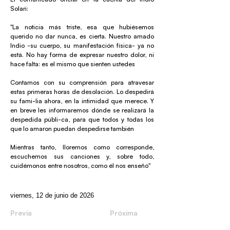
Solari:
"La noticia más triste, esa que hubiésemos
querido no dar nunca, es cierta. Nuestro amado
Indio -su cuerpo, su manifestación física- ya no
está. No hay forma de expresar nuestro dolor, ni
hace falta: es el mismo que sienten ustedes
Contamos con su comprensión para atravesar
estas primeras horas de desolación. Lo despedirá
su fami-lia ahora, en la intimidad que merece. Y
en breve les informaremos dónde se realizará la
despedida públi-ca, para que todos y todas los
que lo amaron puedan despedirse también
Mientras tanto, lloremos como corresponde,
escuchemos sus canciones y, sobre todo,
cuidémonos entre nosotros, como él nos enseñó"
viernes, 12 de junio de 2026
Previa
Próxima