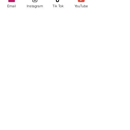
Email
Instagram
Tik Tok
YouTube
contacto@envica.ar
Seguí informado,
pronto te enviaremos
noticias por correo.
Ingresa tu correo electrónico
Enviar