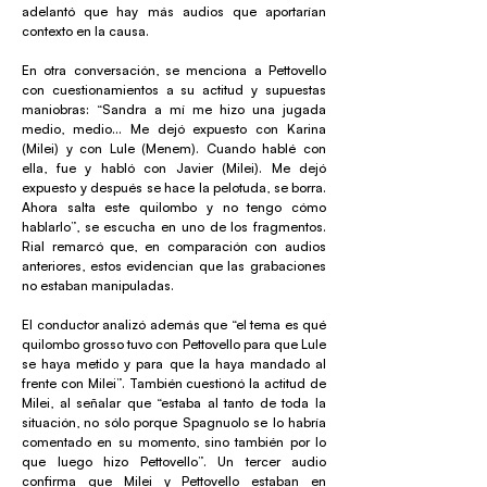
adelantó que hay más audios que aportarían
contexto en la causa.
En otra conversación, se menciona a Pettovello
con cuestionamientos a su actitud y supuestas
maniobras: “Sandra a mí me hizo una jugada
medio, medio… Me dejó expuesto con Karina
(Milei) y con Lule (Menem). Cuando hablé con
ella, fue y habló con Javier (Milei). Me dejó
expuesto y después se hace la pelotuda, se borra.
Ahora salta este quilombo y no tengo cómo
hablarlo”, se escucha en uno de los fragmentos.
Rial remarcó que, en comparación con audios
anteriores, estos evidencian que las grabaciones
no estaban manipuladas.
El conductor analizó además que “el tema es qué
quilombo grosso tuvo con Pettovello para que Lule
se haya metido y para que la haya mandado al
frente con Milei”. También cuestionó la actitud de
Milei, al señalar que “estaba al tanto de toda la
situación, no sólo porque Spagnuolo se lo habría
comentado en su momento, sino también por lo
que luego hizo Pettovello”. Un tercer audio
confirma que Milei y Pettovello estaban en