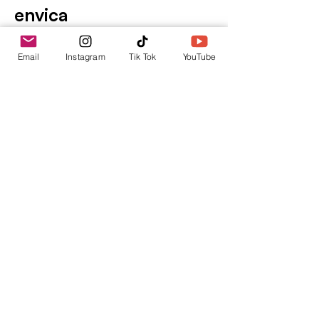
envica
Tu punto de información.
Email
Instagram
Tik Tok
YouTube
contacto@envica.ar
Seguí informado,
pronto te enviaremos
noticias por correo.
Ingresa tu correo electrónico
Enviar