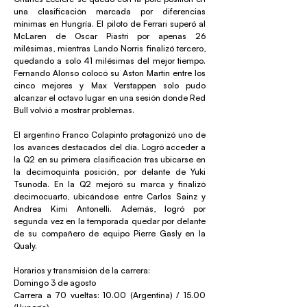
una clasificación marcada por diferencias
mínimas en Hungría. El piloto de Ferrari superó al
McLaren de Oscar Piastri por apenas 26
milésimas, mientras Lando Norris finalizó tercero,
quedando a solo 41 milésimas del mejor tiempo.
Fernando Alonso colocó su Aston Martin entre los
cinco mejores y Max Verstappen solo pudo
alcanzar el octavo lugar en una sesión donde Red
Bull volvió a mostrar problemas.
El argentino Franco Colapinto protagonizó uno de
los avances destacados del día. Logró acceder a
la Q2 en su primera clasificación tras ubicarse en
la decimoquinta posición, por delante de Yuki
Tsunoda. En la Q2 mejoró su marca y finalizó
decimocuarto, ubicándose entre Carlos Sainz y
Andrea Kimi Antonelli. Además, logró por
segunda vez en la temporada quedar por delante
de su compañero de equipo Pierre Gasly en la
Qualy.
Horarios y transmisión de la carrera:
Domingo 3 de agosto
Carrera a 70 vueltas: 10.00 (Argentina) / 15.00