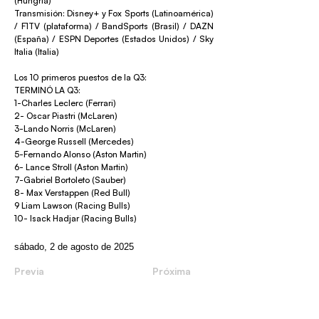
(Hungría)
Transmisión: Disney+ y Fox Sports (Latinoamérica)
/ F1TV (plataforma) / BandSports (Brasil) / DAZN
(España) / ESPN Deportes (Estados Unidos) / Sky
Italia (Italia)
Los 10 primeros puestos de la Q3:
TERMINÓ LA Q3:
1-Charles Leclerc (Ferrari)
2- Oscar Piastri (McLaren)
3-Lando Norris (McLaren)
4-George Russell (Mercedes)
5-Fernando Alonso (Aston Martin)
6- Lance Stroll (Aston Martin)
7-Gabriel Bortoleto (Sauber)
8- Max Verstappen (Red Bull)
9 Liam Lawson (Racing Bulls)
10- Isack Hadjar (Racing Bulls)
sábado, 2 de agosto de 2025
Previa
Próxima