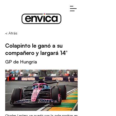
< Atrás
Colapinto le ganó a su
compañero y largará 14°
GP de Hungría
Charles Leclerc se quedó con la pole position en