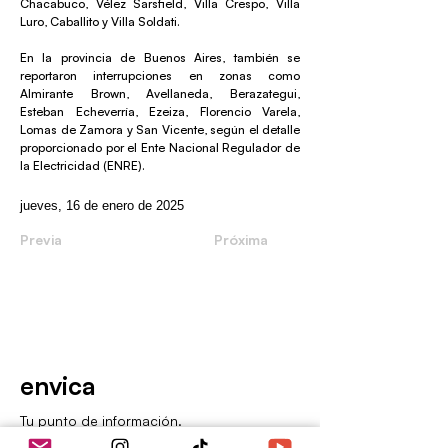
Chacabuco, Vélez Sarsfield, Villa Crespo, Villa
Luro, Caballito y Villa Soldati.
En la provincia de Buenos Aires, también se
reportaron interrupciones en zonas como
Almirante Brown, Avellaneda, Berazategui,
Esteban Echeverría, Ezeiza, Florencio Varela,
Lomas de Zamora y San Vicente, según el detalle
proporcionado por el Ente Nacional Regulador de
la Electricidad (ENRE).
jueves, 16 de enero de 2025
Previa
Próxima
envica
Tu punto de información.