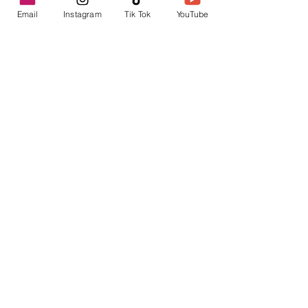
Email
Instagram
Tik Tok
YouTube
contacto@envica.ar
Seguí informado,
pronto te enviaremos
noticias por correo.
Ingresa tu correo electrónico
Enviar