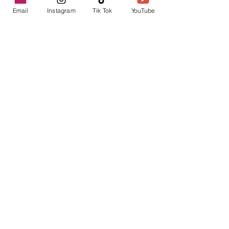
Email
Instagram
Tik Tok
YouTube
contacto@envica.ar
Seguí informado,
pronto te enviaremos
noticias por correo.
Ingresa tu correo electrónico
Enviar