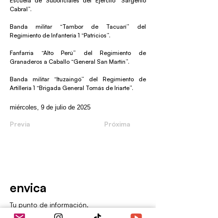
Escuela de Suboficiales del Ejército “Sargento
Cabral”.
Banda militar “Tambor de Tacuarí” del
Regimiento de Infantería 1 “Patricios”.
Fanfarria “Alto Perú” del Regimiento de
Granaderos a Caballo “General San Martín”.
Banda militar “Ituzaingó” del Regimiento de
Artillería 1 “Brigada General Tomás de Iriarte”.
miércoles, 9 de julio de 2025
Previa
Próxima
envica
Tu punto de información.