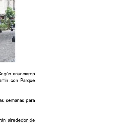
Según anunciaron
artín con Parque
imas semanas para
rán alrededor de