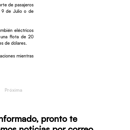
orte de pasajeros
a 9 de Julio o de
mbién eléctricos
 una flota de 20
s de dólares.
staciones mientras
Próxima
informado, pronto te
mos noticias por correo.