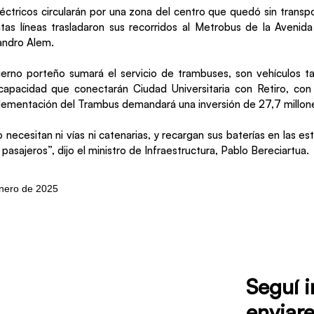
léctricos circularán por una zona del centro que quedó sin transp
ntas líneas trasladaron sus recorridos al Metrobus de la Avenid
ndro Alem.
erno porteño sumará el servicio de trambuses, son vehículos ta
apacidad que conectarán Ciudad Universitaria con Retiro, con
lementación del Trambus demandará una inversión de 27,7 millone
 necesitan ni vías ni catenarias, y recargan sus baterías en las e
 pasajeros”, dijo el ministro de Infraestructura, Pablo Bereciartua.
enero de 2025
Seguí 
enviare