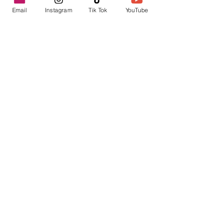
Email
Instagram
Tik Tok
YouTube
contacto@envica.ar
Seguí informado,
pronto te enviaremos
noticias por correo.
Ingresa tu correo electrónico
Enviar