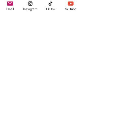
Email
Instagram
Tik Tok
YouTube
contacto@envica.ar
Seguí informado,
pronto te enviaremos
noticias por correo.
Ingresa tu correo electrónico
Enviar