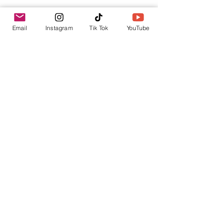
Tu punto de información.
Email
Instagram
Tik Tok
YouTube
contacto@envica.ar
Seguí informado,
pronto te enviaremos
noticias por correo.
Ingresa tu correo electrónico
Enviar