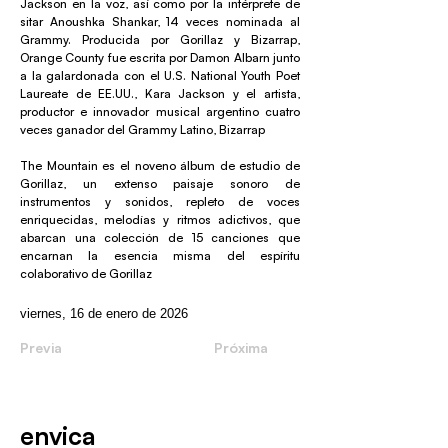
Jackson en la voz, así como por la intérprete de
sitar Anoushka Shankar, 14 veces nominada al
Grammy. Producida por Gorillaz y Bizarrap,
Orange County fue escrita por Damon Albarn junto
a la galardonada con el U.S. National Youth Poet
Laureate de EE.UU., Kara Jackson y el artista,
productor e innovador musical argentino cuatro
veces ganador del Grammy Latino, Bizarrap
The Mountain es el noveno álbum de estudio de
Gorillaz, un extenso paisaje sonoro de
instrumentos y sonidos, repleto de voces
enriquecidas, melodías y ritmos adictivos, que
abarcan una colección de 15 canciones que
encarnan la esencia misma del espíritu
colaborativo de Gorillaz
viernes, 16 de enero de 2026
Previa
Próxima
envica