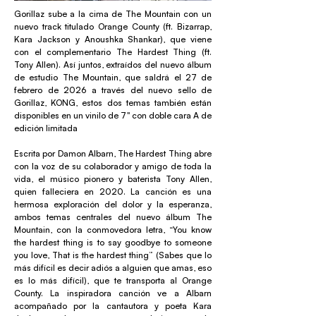
Gorillaz sube a la cima de The Mountain con un
nuevo track titulado Orange County (ft. Bizarrap,
Kara Jackson y Anoushka Shankar), que viene
con el complementario The Hardest Thing (ft.
Tony Allen). Así juntos, extraídos del nuevo álbum
de estudio The Mountain, que saldrá el 27 de
febrero de 2026 a través del nuevo sello de
Gorillaz, KONG, estos dos temas también están
disponibles en un vinilo de 7" con doble cara A de
edición limitada
Escrita por Damon Albarn, The Hardest Thing abre
con la voz de su colaborador y amigo de toda la
vida, el músico pionero y baterista Tony Allen,
quien falleciera en 2020. La canción es una
hermosa exploración del dolor y la esperanza,
ambos temas centrales del nuevo álbum The
Mountain, con la conmovedora letra, “You know
the hardest thing is to say goodbye to someone
you love, That is the hardest thing” (Sabes que lo
más difícil es decir adiós a alguien que amas, eso
es lo más difícil), que te transporta al Orange
County. La inspiradora canción ve a Albarn
acompañado por la cantautora y poeta Kara