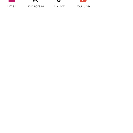
Email
Instagram
Tik Tok
YouTube
contacto@envica.ar
Seguí informado,
pronto te enviaremos
noticias por correo.
Ingresa tu correo electrónico
Enviar