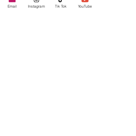
Email
Instagram
Tik Tok
YouTube
contacto@envica.ar
Seguí informado,
pronto te enviaremos
noticias por correo.
Ingresa tu correo electrónico
Enviar