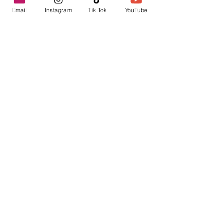
Email
Instagram
Tik Tok
YouTube
contacto@envica.ar
Seguí informado,
pronto te enviaremos
noticias por correo.
Ingresa tu correo electrónico
Enviar