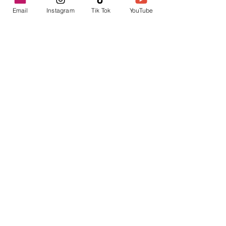
Email
Instagram
Tik Tok
YouTube
contacto@envica.ar
Seguí informado,
pronto te enviaremos
noticias por correo.
Ingresa tu correo electrónico
Enviar