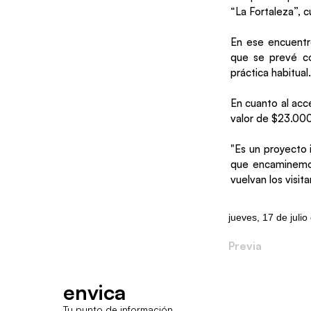
“La Fortaleza”, c
En ese encuentro
que se prevé co
práctica habitual.
En cuanto al acc
valor de $23.000
"Es un proyecto 
que encaminemos
vuelvan los visit
jueves, 17 de juli
Previa
envica
Tu punto de información.