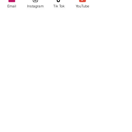
Email
Instagram
Tik Tok
YouTube
contacto@envica.ar
Seguí informado,
pronto te enviaremos
noticias por correo.
Ingresa tu correo electrónico
Enviar