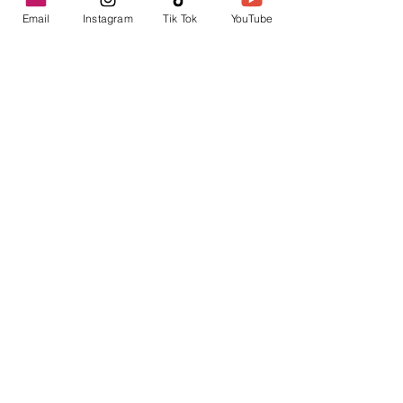
Email
Instagram
Tik Tok
YouTube
contacto@envica.ar
Seguí informado,
pronto te enviaremos
noticias por correo.
Ingresa tu correo electrónico
Enviar