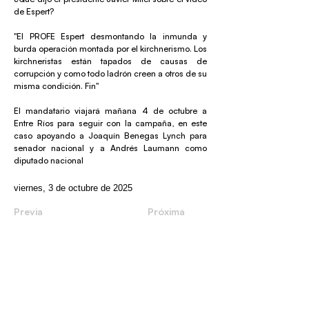
de Espert?
"El PROFE Espert desmontando la inmunda y
burda operación montada por el kirchnerismo. Los
kirchneristas están tapados de causas de
corrupción y como todo ladrón creen a otros de su
misma condición. Fin"
El mandatario viajará mañana 4 de octubre a
Entre Ríos para seguir con la campaña, en este
caso apoyando a Joaquín Benegas Lynch para
senador nacional y a Andrés Laumann como
diputado nacional
viernes, 3 de octubre de 2025
Previa
Próxima