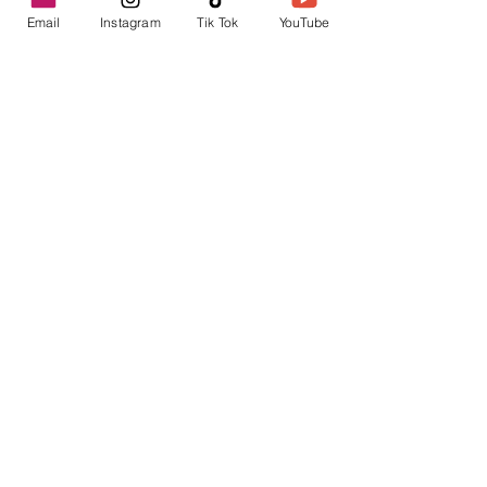
Email
Instagram
Tik Tok
YouTube
contacto@envica.ar
Seguí informado,
pronto te enviaremos
noticias por correo.
Ingresa tu correo electrónico
Enviar