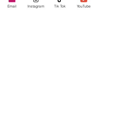
Email
Instagram
Tik Tok
YouTube
contacto@envica.ar
Seguí informado,
pronto te enviaremos
noticias por correo.
Ingresa tu correo electrónico
Enviar