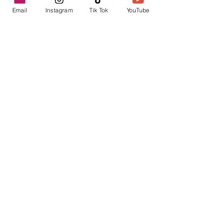
Email
Instagram
Tik Tok
YouTube
contacto@envica.ar
Seguí informado,
pronto te enviaremos
noticias por correo.
Ingresa tu correo electrónico
Enviar