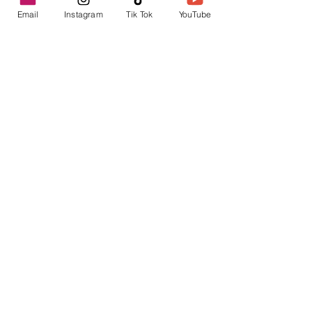
Email
Instagram
Tik Tok
YouTube
contacto@envica.ar
Seguí informado,
pronto te enviaremos
noticias por correo.
Ingresa tu correo electrónico
Enviar