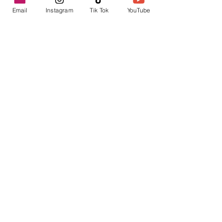
Email
Instagram
Tik Tok
YouTube
contacto@envica.ar
Seguí informado,
pronto te enviaremos
noticias por correo.
Ingresa tu correo electrónico
Enviar