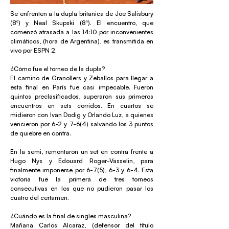
Se enfrenten a la dupla británica de Joe Salisbury
(8º) y Neal Skupski (8º). El encuentro, que
comenzó atrasada a las 14:10 por inconvenientes
climáticos, (hora de Argentina), es transmitida en
vivo por ESPN 2.
¿Cómo fue el torneo de la dupla?
El camino de Granollers y Zeballos para llegar a
esta final en París fue casi impecable. Fueron
quintos preclasificados, superaron sus primeros
encuentros en sets corridos. En cuartos se
midieron con Ivan Dodig y Orlando Luz, a quienes
vencieron por 6-2 y 7-6(4) salvando los 3 puntos
de quiebre en contra.
En la semi, remontaron un set en contra frente a
Hugo Nys y Edouard Roger-Vasselin, para
finalmente imponerse por 6-7(5), 6-3 y 6-4. Esta
victoria fue la primera de tres torneos
consecutivas en los que no pudieron pasar los
cuatro del certamen.
¿Cuándo es la final de singles masculina?
Mañana Carlos Alcaraz, (defensor del título