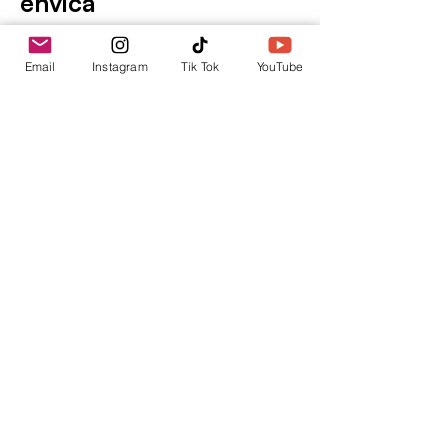
envica
Tu punto de información.
Email
Instagram
Tik Tok
YouTube
contacto@envica.ar
Seguí informado,
pronto te enviaremos
noticias por correo.
Ingresa tu correo electrónico
Enviar