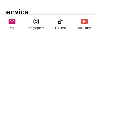
envica
Tu punto de información.
Email
Instagram
Tik Tok
YouTube
contacto@envica.ar
Seguí informado,
pronto te enviaremos
noticias por correo.
Ingresa tu correo electrónico