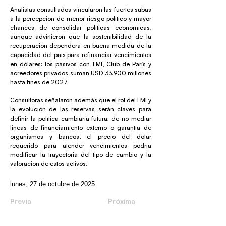
Analistas consultados vincularon las fuertes subas
a la percepción de menor riesgo político y mayor
chances de consolidar políticas económicas,
aunque advirtieron que la sostenibilidad de la
recuperación dependerá en buena medida de la
capacidad del país para refinanciar vencimientos
en dólares: los pasivos con FMI, Club de París y
acreedores privados suman USD 33.900 millones
hasta fines de 2027.
Consultoras señalaron además que el rol del FMI y
la evolución de las reservas serán claves para
definir la política cambiaria futura; de no mediar
lineas de financiamiento externo o garantía de
organismos y bancos, el precio del dólar
requerido para atender vencimientos podría
modificar la trayectoria del tipo de cambio y la
valoración de estos activos.
lunes, 27 de octubre de 2025
Previa
Próxima