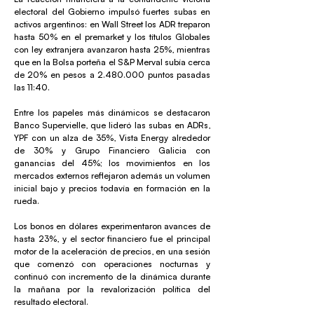
electoral del Gobierno impulsó fuertes subas en
activos argentinos: en Wall Street los ADR treparon
hasta 50% en el premarket y los títulos Globales
con ley extranjera avanzaron hasta 25%, mientras
que en la Bolsa porteña el S&P Merval subía cerca
de 20% en pesos a
2.480.000
puntos pasadas
las 11:40.
Entre los papeles más dinámicos se destacaron
Banco Supervielle, que lideró las subas en ADRs,
YPF con un alza de 35%, Vista Energy alrededor
de 30% y Grupo Financiero Galicia con
ganancias del 45%; los movimientos en los
mercados externos reflejaron además un volumen
inicial bajo y precios todavía en formación en la
rueda.
Los bonos en dólares experimentaron avances de
hasta 23%, y el sector financiero fue el principal
motor de la aceleración de precios, en una sesión
que comenzó con operaciones nocturnas y
continuó con incremento de la dinámica durante
la mañana por la revalorización política del
resultado electoral.